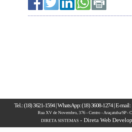
Tel.: (18) 3621-1594 | WhatsApp: (18) 3608-1274 | E-mail
Rua XV de Novembro, 376 - Centro - Araçatuba/SP -
- Direta Web Develop
DIRETA SISTEMAS